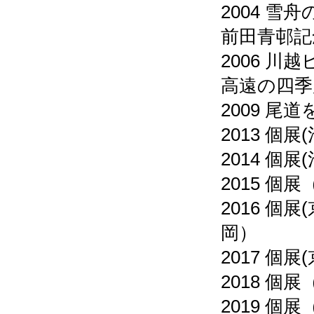
2004 雪
前田青邨記
2006 
高遠の四季
2009 
F8 牡丹
F8月夜(エストニ
P10アドリア海
Ｆ6樹影 (1)
Ｆ3月夜(ベネチア
Ｆ6初夏の村
Ｆ3夏の朝 蓮
40号変形 月明
2013 個
2014 個
2015 
2016 
岡）
2017 
2018 
2019 