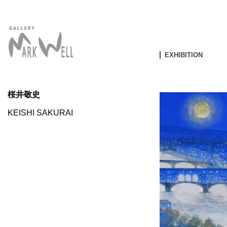
EXHIBITION
桜井敬史
KEISHI SAKURAI